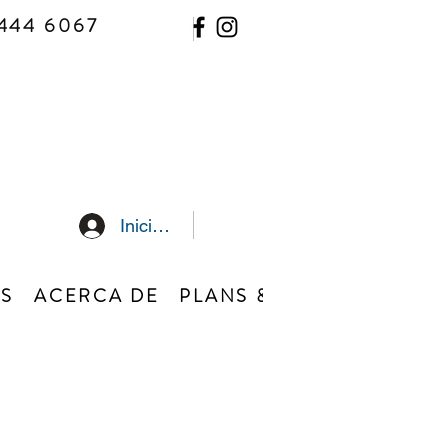
444 6067
Iniciar sesión
S
ACERCA DE
PLANS & PRICING
WIGS